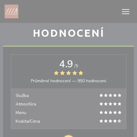
Panel pro správu cookies
HODNOCENÍ
4.9
/5
Průměrné hodnocení —
950 hodnoceni
Služba
Atmosféra
Menu
Kvalita/Cena