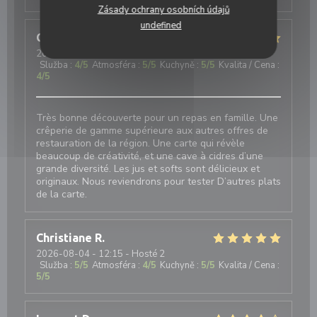
Zásady ochrany osobních údajů
undefined
Guillaume
D
2026-08-04
- 12:45 - Hosté 5
Služba
:
4
/5
Atmosféra
:
5
/5
Kuchyně
:
5
/5
Kvalita / Cena
:
4
/5
Très bonne découverte pour un repas en famille. Une
crêperie de gamme supérieure aux autres offres de
restauration de la région. Une carte qui révèle
beaucoup de créativité, et une cave à cidres d’une
grande diversité. Les jus et softs sont délicieux et
originaux. Nous reviendrons pour tester D’autres plats
de la carte.
Christiane
R
2026-08-04
- 12:15 - Hosté 2
Služba
:
5
/5
Atmosféra
:
4
/5
Kuchyně
:
5
/5
Kvalita / Cena
:
5
/5