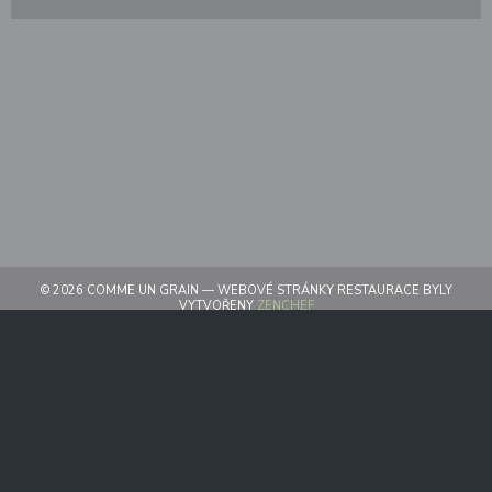
© 2026 COMME UN GRAIN — WEBOVÉ STRÁNKY RESTAURACE BYLY
((OTEVŘE SE V NOVÉM OKNĚ))
VYTVOŘENY
ZENCHEF
((OTEVŘE SE V NOVÉM OKN
ODMÍTNUTÍ ODPOVĚDNOSTI
((OTEVŘE SE V NOVÉM OKNĚ))
PODMÍNKY POUŽITÍ
((OTEVŘE SE V NOVÉM
ZÁSADY OCHRANY OSOBNÍCH ÚDAJŮ
((OTEVŘE SE V NOVÉM OKN
POLITIKA OHLEDNĚ COOKIES
((OTEVŘE SE V NOVÉM OKNĚ))
PRISTUPNOST