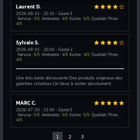
Laurent
D
2026-08-01
- 20:15 - Gäste 3
Service
:
3
/5
Ambiente
:
4
/5
Küche
:
5
/5
Qualität / Preis
:
4
/5
Sylvain
S
2026-08-01
- 20:00 - Gäste 2
Service
:
5
/5
Ambiente
:
4
/5
Küche
:
4
/5
Qualität / Preis
:
4
/5
Une très belle découverte Des produits originaux des
galettes créatives Un lieux à visiter absolument
MARC
C
2026-07-30
- 13:00 - Gäste 5
Service
:
5
/5
Ambiente
:
5
/5
Küche
:
5
/5
Qualität / Preis
:
4
/5
1
2
3