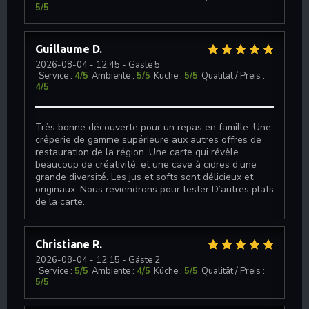
5
/5
Guillaume
D
2026-08-04
- 12:45 - Gäste 5
Service
:
4
/5
Ambiente
:
5
/5
Küche
:
5
/5
Qualität / Preis
:
4
/5
Très bonne découverte pour un repas en famille. Une
crêperie de gamme supérieure aux autres offres de
restauration de la région. Une carte qui révèle
beaucoup de créativité, et une cave à cidres d’une
grande diversité. Les jus et softs sont délicieux et
originaux. Nous reviendrons pour tester D’autres plats
de la carte.
Christiane
R
2026-08-04
- 12:15 - Gäste 2
Service
:
5
/5
Ambiente
:
4
/5
Küche
:
5
/5
Qualität / Preis
:
5
/5