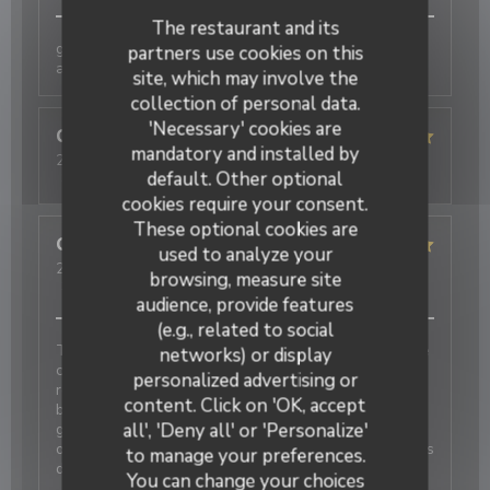
The restaurant and its
galettes originales et délicieuses , bien
partners use cookies on this
accompagnées par le cidre
site, which may involve the
collection of personal data.
'Necessary' cookies are
Christelle
B
mandatory and installed by
2026-07-25
- 20:15 - Guests 4
default. Other optional
Service
:
5
/5
Ambiance
:
5
/5
Food
:
5
/5
Value
:
5
/5
cookies require your consent.
These optional cookies are
Guillaume
D
used to analyze your
2026-08-04
- 12:45 - Guests 5
browsing, measure site
Service
:
4
/5
Ambiance
:
5
/5
Food
:
5
/5
Value
:
4
/5
audience, provide features
(e.g., related to social
Très bonne découverte pour un repas en famille. Une
networks) or display
crêperie de gamme supérieure aux autres offres de
personalized advertising or
restauration de la région. Une carte qui révèle
content. Click on 'OK, accept
beaucoup de créativité, et une cave à cidres d’une
all', 'Deny all' or 'Personalize'
grande diversité. Les jus et softs sont délicieux et
originaux. Nous reviendrons pour tester D’autres plats
to manage your preferences.
de la carte.
You can change your choices