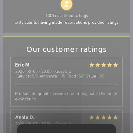
100% certified ratings
Only clients having made reservations provided ratings
Our customer ratings
Eric
M
2026-08-06
- 20:00 - Guests 1
Service
:
5
/5
Ambiance
:
5
/5
Food
:
5
/5
Value
:
5
/5
Produits de qualité, cuisine fine et originale. Une belle
expérience
Annie
D
2026-08-05
- 12:30 - Guests 2
Service
:
5
/5
Ambiance
:
5
/5
Food
:
5
/5
Value
:
4
/5