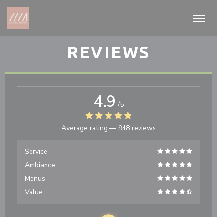
Personalizing your cookie choices
REVIEWS
4.9
/5
Average rating —
948 reviews
Service
Ambiance
Menus
Value