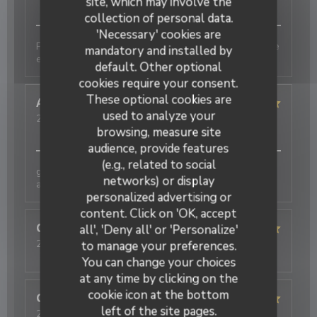
site, which may involve the
Service
:
5
/5
Ambiance
:
5
/5
Food
:
5
/5
Value
:
5
/5
collection of personal data.
'Necessary' cookies are
Produits de qualité, cuisine fine et originale. Une belle
mandatory and installed by
expérience
default. Other optional
cookies require your consent.
These optional cookies are
Annie
D
used to analyze your
2026-08-05
- 12:30 - Guests 2
Service
:
5
/5
Ambiance
:
5
/5
Food
:
5
/5
Value
:
4
/5
browsing, measure site
audience, provide features
(e.g., related to social
galettes originales et délicieuses , bien
networks) or display
accompagnées par le cidre
personalized advertising or
content. Click on 'OK, accept
Christelle
B
all', 'Deny all' or 'Personalize'
2026-07-25
- 20:15 - Guests 4
to manage your preferences.
Service
:
5
/5
Ambiance
:
5
/5
Food
:
5
/5
Value
:
5
/5
You can change your choices
at any time by clicking on the
cookie icon at the bottom
Guillaume
D
left of the site pages.
2026-08-04
- 12:45 - Guests 5