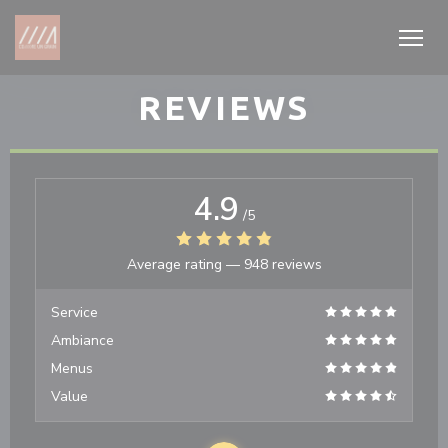
Personalizing your cookie choices
REVIEWS
4.9
/5
Average rating —
948 reviews
Service
Ambiance
Menus
Value