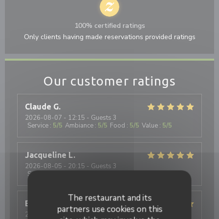
100% certified ratings
Only clients having made reservations provided ratings
Our customer ratings
Claude
G
2026-08-07
- 12:15 - Guests 3
Service
:
5
/5
Ambiance
:
5
/5
Food
:
5
/5
Value
:
5
/5
Jacqueline
L
2026-08-05
- 20:15 - Guests 3
Service
:
5
/5
Ambiance
:
5
/5
Food
:
5
/5
Value
:
5
/5
The restaurant and its
Eric
M
partners use cookies on this
2026-08-06
- 20:00 - Guests 1