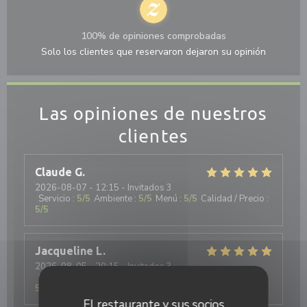
100% de opiniones comprobadas
Solo los clientes que reservaron dejaron su opinión
Las opiniones de nuestros
clientes
Claude
G
2026-08-07
- 12:15 - Invitados 3
Servicio
:
5
/5
Ambiente
:
5
/5
Menú
:
5
/5
Calidad / Precio
:
5
/5
Jacqueline
L
2026-08-05
- 20:15 - Invitados 3
Servicio
:
5
/5
Ambiente
:
5
/5
Menú
:
5
/5
Calidad / Precio
:
5
/5
El restaurante y sus socios