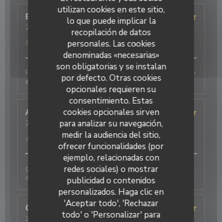
utilizan cookies en este sitio,
Eric
M
lo que puede implicar la
2026-08-06
- 20:00 - Invitados 1
recopilación de datos
Servicio
:
5
/5
Ambiente
:
5
/5
Menú
:
5
/5
Calidad / Precio
:
personales. Las cookies
5
/5
denominadas «necesarias»
son obligatorias y se instalan
Produits de qualité, cuisine fine et originale. Une belle
por defecto. Otras cookies
expérience
opcionales requieren su
consentimiento. Estas
cookies opcionales sirven
Annie
D
para analizar su navegación,
2026-08-05
- 12:30 - Invitados 2
Servicio
:
5
/5
Ambiente
:
5
/5
Menú
:
5
/5
Calidad / Precio
:
medir la audiencia del sitio,
4
/5
ofrecer funcionalidades (por
ejemplo, relacionadas con
redes sociales) o mostrar
galettes originales et délicieuses , bien
accompagnées par le cidre
publicidad o contenidos
personalizados. Haga clic en
'Aceptar todo', 'Rechazar
Christelle
B
todo' o 'Personalizar' para
2026-07-25
- 20:15 - Invitados 4