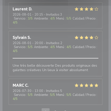
Laurent
D
2026-08-01
- 20:15 - Invitados 3
Servicio
:
3
/5
Ambiente
:
4
/5
Menú
:
5
/5
Calidad / Precio
:
4
/5
Sylvain
S
2026-08-01
- 20:00 - Invitados 2
Servicio
:
5
/5
Ambiente
:
4
/5
Menú
:
4
/5
Calidad / Precio
:
4
/5
Une très belle découverte Des produits originaux des
galettes créatives Un lieux à visiter absolument
MARC
C
2026-07-30
- 13:00 - Invitados 5
Servicio
:
5
/5
Ambiente
:
5
/5
Menú
:
5
/5
Calidad / Precio
:
4
/5