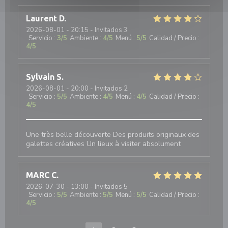
Laurent
D
2026-08-01
- 20:15 - Invitados 3
Servicio
:
3
/5
Ambiente
:
4
/5
Menú
:
5
/5
Calidad / Precio
:
4
/5
Sylvain
S
2026-08-01
- 20:00 - Invitados 2
Servicio
:
5
/5
Ambiente
:
4
/5
Menú
:
4
/5
Calidad / Precio
:
4
/5
Une très belle découverte Des produits originaux des
galettes créatives Un lieux à visiter absolument
MARC
C
2026-07-30
- 13:00 - Invitados 5
Servicio
:
5
/5
Ambiente
:
5
/5
Menú
:
5
/5
Calidad / Precio
:
4
/5