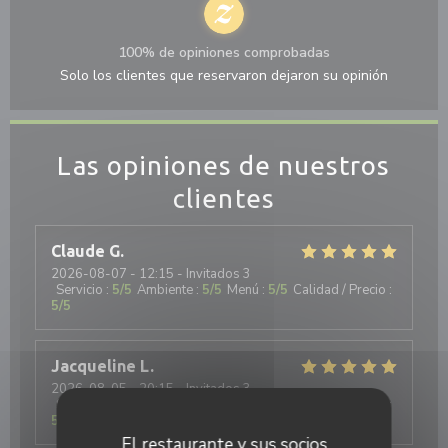
100% de opiniones comprobadas
Solo los clientes que reservaron dejaron su opinión
Las opiniones de nuestros
clientes
Claude
G
2026-08-07
- 12:15 - Invitados 3
Servicio
:
5
/5
Ambiente
:
5
/5
Menú
:
5
/5
Calidad / Precio
:
5
/5
Jacqueline
L
2026-08-05
- 20:15 - Invitados 3
Servicio
:
5
/5
Ambiente
:
5
/5
Menú
:
5
/5
Calidad / Precio
:
5
/5
El restaurante y sus socios