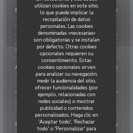
utilizan cookies en este sitio,
Eric
M
lo que puede implicar la
2026-08-06
- 20:00 - Invitados 1
recopilación de datos
Servicio
:
5
/5
Ambiente
:
5
/5
Menú
:
5
/5
Calidad / Precio
:
personales. Las cookies
5
/5
denominadas «necesarias»
son obligatorias y se instalan
Produits de qualité, cuisine fine et originale. Une belle
por defecto. Otras cookies
expérience
opcionales requieren su
consentimiento. Estas
cookies opcionales sirven
Annie
D
para analizar su navegación,
2026-08-05
- 12:30 - Invitados 2
Servicio
:
5
/5
Ambiente
:
5
/5
Menú
:
5
/5
Calidad / Precio
:
medir la audiencia del sitio,
4
/5
ofrecer funcionalidades (por
ejemplo, relacionadas con
redes sociales) o mostrar
galettes originales et délicieuses , bien
accompagnées par le cidre
publicidad o contenidos
personalizados. Haga clic en
'Aceptar todo', 'Rechazar
Christelle
B
todo' o 'Personalizar' para
2026-07-25
- 20:15 - Invitados 4