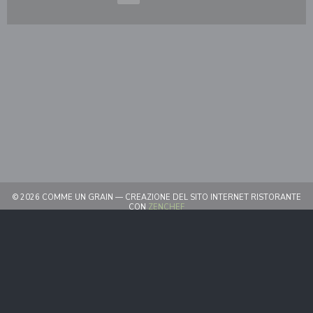
© 2026 COMME UN GRAIN — CREAZIONE DEL SITO INTERNET RISTORANTE
((APRE UNA NUOVA FINESTRA))
CON
ZENCHEF
((APRE UNA NUOVA FINESTRA))
NOTE LEGALI
((APRE UNA NUOVA FINESTRA)
TERMINI DI UTILIZZO
((APRE UNA NUOV
POLITICA DI PROTEZIONE DEI DATI PERSONALI
((APRE UNA NUOVA FINESTR
INFORMATIVA SUI COOKIE
((APRE UNA NUOVA FINESTRA))
ACCESSIBILITA