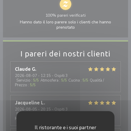
100% pareri verificati
Hanno dato il loro parere solo i clienti che hanno
prenotato
I pareri dei nostri clienti
Claude
G
2026-08-07
- 12:15 - Ospiti 3
Servizio
:
5
/5
Atmosfera
:
5
/5
Cucina
:
5
/5
Qualità /
Prezzo
:
5
/5
Jacqueline
L
2026-08-05
- 20:15 - Ospiti 3
Servizio
:
5
/5
Atmosfera
:
5
/5
Cucina
:
5
/5
Qualità /
Prezzo
:
5
/5
Il ristorante e i suoi partner