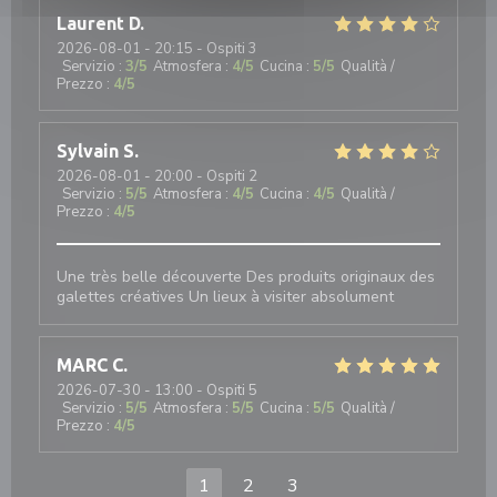
Laurent
D
2026-08-01
- 20:15 - Ospiti 3
Servizio
:
3
/5
Atmosfera
:
4
/5
Cucina
:
5
/5
Qualità /
Prezzo
:
4
/5
Sylvain
S
2026-08-01
- 20:00 - Ospiti 2
Servizio
:
5
/5
Atmosfera
:
4
/5
Cucina
:
4
/5
Qualità /
Prezzo
:
4
/5
Une très belle découverte Des produits originaux des
galettes créatives Un lieux à visiter absolument
MARC
C
2026-07-30
- 13:00 - Ospiti 5
Servizio
:
5
/5
Atmosfera
:
5
/5
Cucina
:
5
/5
Qualità /
Prezzo
:
4
/5
1
2
3