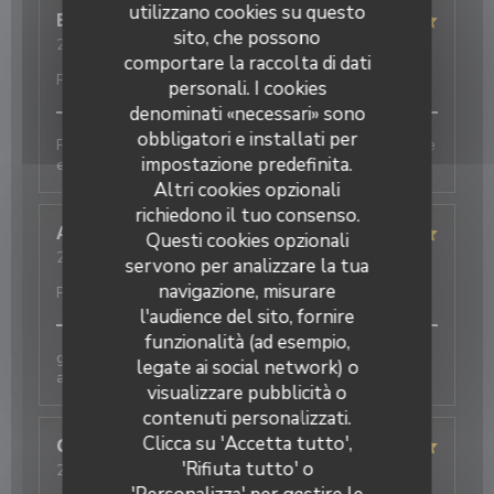
utilizzano cookies su questo
Eric
M
sito, che possono
2026-08-06
- 20:00 - Ospiti 1
comportare la raccolta di dati
Servizio
:
5
/5
Atmosfera
:
5
/5
Cucina
:
5
/5
Qualità /
Prezzo
:
5
/5
personali. I cookies
denominati «necessari» sono
obbligatori e installati per
Produits de qualité, cuisine fine et originale. Une belle
impostazione predefinita.
expérience
Altri cookies opzionali
richiedono il tuo consenso.
Annie
D
Questi cookies opzionali
2026-08-05
- 12:30 - Ospiti 2
servono per analizzare la tua
Servizio
:
5
/5
Atmosfera
:
5
/5
Cucina
:
5
/5
Qualità /
navigazione, misurare
Prezzo
:
4
/5
l'audience del sito, fornire
funzionalità (ad esempio,
galettes originales et délicieuses , bien
legate ai social network) o
accompagnées par le cidre
visualizzare pubblicità o
contenuti personalizzati.
Clicca su 'Accetta tutto',
Christelle
B
'Rifiuta tutto' o
2026-07-25
- 20:15 - Ospiti 4
Servizio
:
5
/5
Atmosfera
:
5
/5
Cucina
:
5
/5
Qualità /