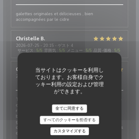
galettes originales et délicieuses , bien
accompagnées par le cidre
Christelle
B
2026-07-25
- 20:15 - ゲスト 4
サービス
:
5
/5
雰囲気
:
5
/5
メニュー
:
5
/5
品質-価格
:
5
/5
Guillaume
D
当サイトはクッキーを利用し
2026-08-04
- 12:45 - ゲスト 5
ております。お客様自身でク
サービス
:
4
/5
雰囲気
:
5
/5
メニュー
:
5
/5
品質-価格
:
4
/5
ッキー利用の設定および管理
ができます。
Très bonne découverte pour un repas en famille. Une
crêperie de gamme supérieure aux autres offres de
全てに同意する
restauration de la région. Une carte qui révèle
beaucoup de créativité, et une cave à cidres d’une
すべてのクッキーを拒否する
grande diversité. Les jus et softs sont délicieux et
originaux. Nous reviendrons pour tester D’autres plats
カスタマイズする
de la carte.