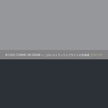
((
© 2026 COMME UN GRAIN — このレストランウェブサイトの作成者
ZENCHEF
((新しいウィンドウで開きます))
免責
((新しいウィンドウで開きます))
利用規約
((新しいウィンドウで開きます))
個人情報保護方針
((新しいウィンドウで開きます))
クッキー ポリシー
((新しいウィンドウで開きます))
アクセシビリティ