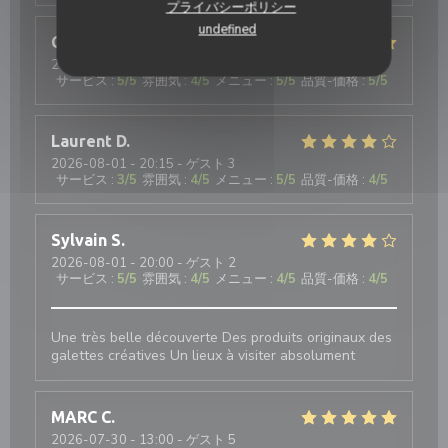
プライバシーポリシー
undefined
Christiane
R
2026-08-04
- 12:15 - ゲスト 2
サービス
:
5
/5
雰囲気
:
4
/5
メニュー
:
5
/5
品質-価格
:
5
/5
Laurent
D
2026-08-01
- 20:15 - ゲスト 3
サービス
:
3
/5
雰囲気
:
4
/5
メニュー
:
5
/5
品質-価格
:
4
/5
Sylvain
S
2026-08-01
- 20:00 - ゲスト 2
サービス
:
5
/5
雰囲気
:
4
/5
メニュー
:
4
/5
品質-価格
:
4
/5
Une très belle découverte Des produits originaux des
galettes créatives Un lieux à visiter absolument
MARC
C
2026-07-30
- 13:00 - ゲスト 5