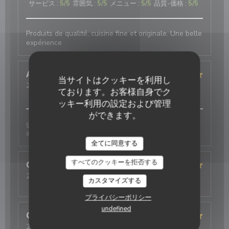
サービス
:
5
/5
雰囲気
:
5
/5
メニュー
:
5
/5
品質-価格
:
5
/5
Produits de qualité, cuisine fine et originale. Une belle
expérience
Annie
D
当サイトはクッキーを利用し
2026-08-05
- 12:30 - ゲスト 2
ております。お客様自身でク
サービス
:
5
/5
雰囲気
:
5
/5
メニュー
:
5
/5
品質-価格
:
4
/5
ッキー利用の設定および管理
ができます。
galettes originales et délicieuses , bien
accompagnées par le cidre
全てに同意する
すべてのクッキーを拒否する
Christelle
B
2026-07-25
- 20:15 - ゲスト 4
カスタマイズする
サービス
:
5
/5
雰囲気
:
5
/5
メニュー
:
5
/5
品質-価格
:
5
/5
プライバシーポリシー
undefined
Guillaume
D
2026-08-04
- 12:45 - ゲスト 5