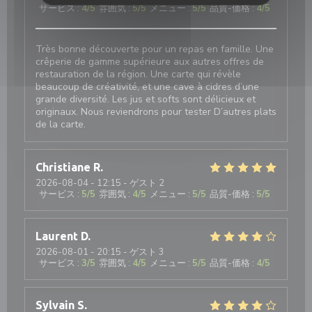
サービス
:
4
/5
雰囲気
:
5
/5
メニュー
:
5
/5
品質-価格
:
4
/5
Très bonne découverte pour un repas en famille. Une
crêperie de gamme supérieure aux autres offres de
restauration de la région. Une carte qui révèle
beaucoup de créativité, et une cave à cidres d’une
grande diversité. Les jus et softs sont délicieux et
originaux. Nous reviendrons pour tester D’autres plats
de la carte.
Christiane
R
2026-08-04
- 12:15 - ゲスト 2
サービス
:
5
/5
雰囲気
:
4
/5
メニュー
:
5
/5
品質-価格
:
5
/5
Laurent
D
2026-08-01
- 20:15 - ゲスト 3
サービス
:
3
/5
雰囲気
:
4
/5
メニュー
:
5
/5
品質-価格
:
4
/5
Sylvain
S