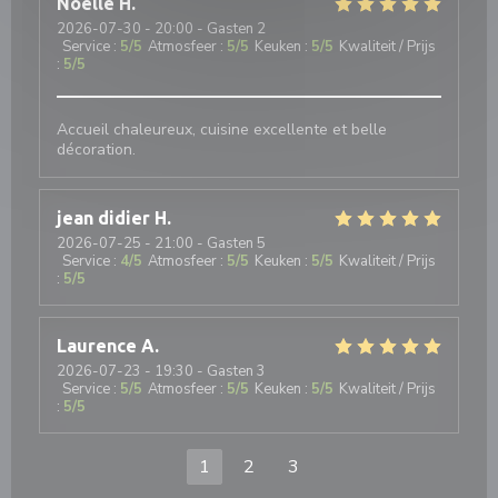
Noëlle
H
2026-07-30
- 20:00 - Gasten 2
Service
:
5
/5
Atmosfeer
:
5
/5
Keuken
:
5
/5
Kwaliteit / Prijs
:
5
/5
Accueil chaleureux, cuisine excellente et belle
décoration.
jean didier
H
2026-07-25
- 21:00 - Gasten 5
Service
:
4
/5
Atmosfeer
:
5
/5
Keuken
:
5
/5
Kwaliteit / Prijs
:
5
/5
Laurence
A
2026-07-23
- 19:30 - Gasten 3
Service
:
5
/5
Atmosfeer
:
5
/5
Keuken
:
5
/5
Kwaliteit / Prijs
:
5
/5
1
2
3