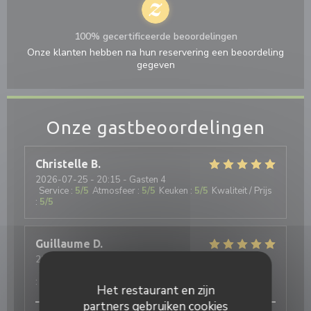
100% gecertificeerde beoordelingen
Onze klanten hebben na hun reservering een beoordeling
gegeven
Onze gastbeoordelingen
Christelle
B
2026-07-25
- 20:15 - Gasten 4
Service
:
5
/5
Atmosfeer
:
5
/5
Keuken
:
5
/5
Kwaliteit / Prijs
:
5
/5
Guillaume
D
2026-08-04
- 12:45 - Gasten 5
Service
:
4
/5
Atmosfeer
:
5
/5
Keuken
:
5
/5
Kwaliteit / Prijs
:
4
/5
Het restaurant en zijn
partners gebruiken cookies