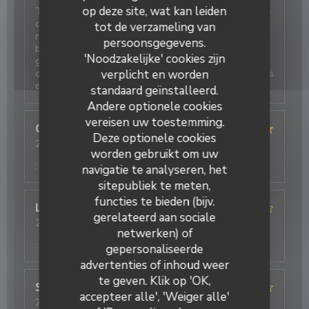
op deze site, wat kan leiden
Très bonne découverte pour un repas en famille. Une
crêperie de gamme supérieure aux autres offres de
tot de verzameling van
restauration de la région. Une carte qui révèle
persoonsgegevens.
beaucoup de créativité, et une cave à cidres d’une
'Noodzakelijke' cookies zijn
grande diversité. Les jus et softs sont délicieux et
originaux. Nous reviendrons pour tester D’autres plats
verplicht en worden
de la carte.
standaard geïnstalleerd.
Andere optionele cookies
vereisen uw toestemming.
Christiane
R
Deze optionele cookies
2026-08-04
- 12:15 - Gasten 2
worden gebruikt om uw
Service
:
5
/5
Atmosfeer
:
4
/5
Keuken
:
5
/5
Kwaliteit / Prijs
:
5
/5
navigatie te analyseren, het
sitepubliek te meten,
functies te bieden (bijv.
Laurent
D
gerelateerd aan sociale
2026-08-01
- 20:15 - Gasten 3
netwerken) of
Service
:
3
/5
Atmosfeer
:
4
/5
Keuken
:
5
/5
Kwaliteit / Prijs
:
4
/5
gepersonaliseerde
advertenties of inhoud weer
te geven. Klik op 'OK,
Sylvain
S
accepteer alle', 'Weiger alle'
2026-08-01
- 20:00 - Gasten 2