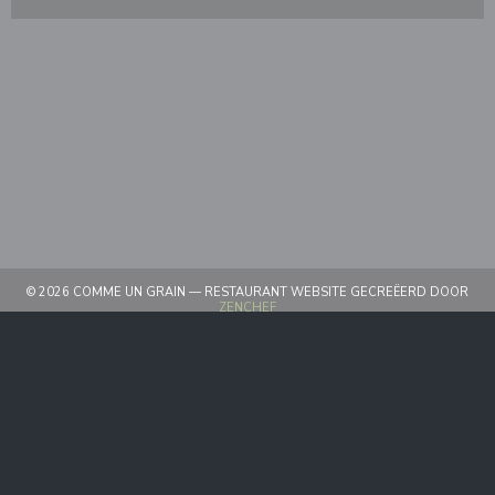
© 2026 COMME UN GRAIN — RESTAURANT WEBSITE GECREËERD DOOR
((OPENT IN EEN NIEUW VENSTER))
ZENCHEF
((OPENT IN EEN NIEUW VENSTER))
DISCLAIMER
((OPENT IN EEN NIEUW VEN
GEBRUIKSVOORWAARDEN
((OPENT IN EEN 
BELEID BESCHERMING PERSOONSGEGEVENS
((OPENT IN EEN NIEUW VENSTER
COOKIES BELEID
((OPENT IN EEN NIEUW VENST
TOEGANKELIJKHEID