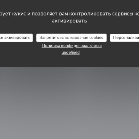
ьзует кукис и позволяет вам контролировать сервисы к
icle
активировать
рывается в новом окне))
се активировать
Запретить использование cookies
Персонализи
Политика конфиденциальности
undefined