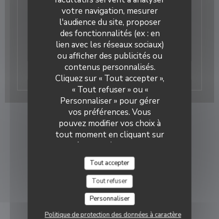
11/12/2023
votre navigation, mesurer
Loir et Cher Info
l'audience du site, proposer
des fonctionnalités (ex : en
Présentation de la crêperie. Article signé Anne
lien avec les réseaux sociaux)
Sarazin
ou afficher des publicités ou
contenus personnalisés.
((ouvre une nouvelle fenêtre
Lire l'article
Cliquez sur « Tout accepter »,
« Tout refuser » ou «
Personnaliser » pour gérer
vos préférences. Vous
pouvez modifier vos choix à
tout moment en cliquant sur
l'icône représentant un
cookie en bas à gauche des
Tout accepter
pages du site.
Tout refuser
Personnaliser
Politique de protection des données à caractère