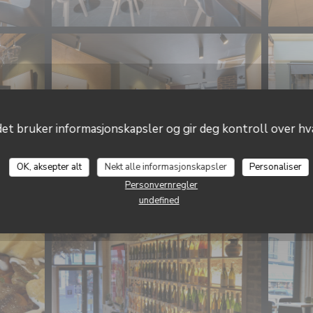
t bruker informasjonskapsler og gir deg kontroll over hva
OK, aksepter alt
Nekt alle informasjonskapsler
Personaliser
Personvernregler
undefined