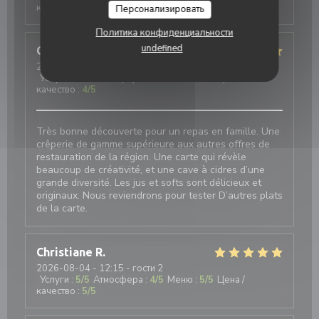
качество
:
5
/5
Персонализировать
Политика конфиденциальности
undefined
Guillaume
D
2026-08-04
- 12:45 - гости 5
Услуги
:
4
/5
Атмосфера
:
5
/5
Меню
:
5
/5
Цена /
качество
:
4
/5
Très bonne découverte pour un repas en famille. Une
crêperie de gamme supérieure aux autres offres de
restauration de la région. Une carte qui révèle
beaucoup de créativité, et une cave à cidres d’une
grande diversité. Les jus et softs sont délicieux et
originaux. Nous reviendrons pour tester D’autres plats
de la carte.
Christiane
R
2026-08-04
- 12:15 - гости 2
Услуги
:
5
/5
Атмосфера
:
4
/5
Меню
:
5
/5
Цена /
качество
:
5
/5