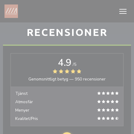
Cookie- hanteringspanel
RECENSIONER
4.9
/5
Genomsnittligt betyg —
950 recensioner
Tjänst
Atmosfär
Menyer
Kvalitet/Pris