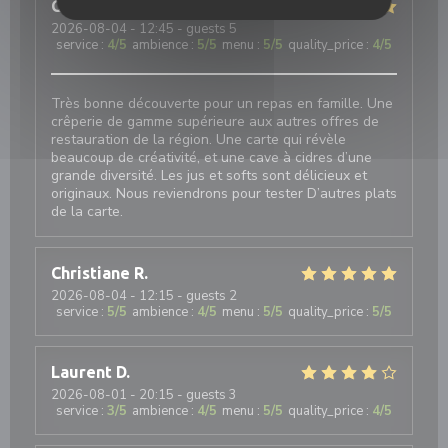
Guillaume
D
2026-08-04
- 12:45 - guests 5
service
:
4
/5
ambience
:
5
/5
menu
:
5
/5
quality_price
:
4
/5
Très bonne découverte pour un repas en famille. Une
crêperie de gamme supérieure aux autres offres de
restauration de la région. Une carte qui révèle
beaucoup de créativité, et une cave à cidres d’une
grande diversité. Les jus et softs sont délicieux et
originaux. Nous reviendrons pour tester D’autres plats
de la carte.
Christiane
R
2026-08-04
- 12:15 - guests 2
service
:
5
/5
ambience
:
4
/5
menu
:
5
/5
quality_price
:
5
/5
Laurent
D
2026-08-01
- 20:15 - guests 3
service
:
3
/5
ambience
:
4
/5
menu
:
5
/5
quality_price
:
4
/5