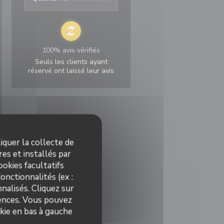
100% avis vérifiés
Seuls les clients ayant
réservé ont laissé leur avis
iquer la collecte de
es et installés par
okies facultatifs
onctionnalités (ex :
nalisés. Cliquez sur
rences. Vous pouvez
kie en bas à gauche