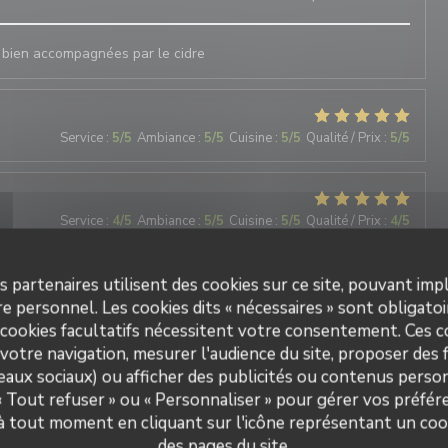
 , bien accompagnées par le cidre
Service
:
5
/5
Ambiance
:
5
/5
Cuisine
:
5
/5
Qualité / Prix
:
5
/5
Service
:
4
/5
Ambiance
:
5
/5
Cuisine
:
5
/5
Qualité / Prix
:
4
/5
pas en famille. Une crêperie de gamme supérieure aux autres
s partenaires utilisent des cookies sur ce site, pouvant impl
n. Une carte qui révèle beaucoup de créativité, et une cave à
e personnel. Les cookies dits « nécessaires » sont obligatoir
jus et softs sont délicieux et originaux. Nous reviendrons pour
 cookies facultatifs nécessitent votre consentement. Ces co
votre navigation, mesurer l'audience du site, proposer des f
seaux sociaux) ou afficher des publicités ou contenus person
 « Tout refuser » ou « Personnaliser » pour gérer vos préfé
Service
:
5
/5
Ambiance
:
4
/5
Cuisine
:
5
/5
Qualité / Prix
:
5
/5
 à tout moment en cliquant sur l'icône représentant un coo
des pages du site.