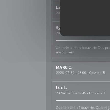
Laurent
D
2026-08-01
- 20:15 - Couverts 3
Sylvain
S
2026-08-01
- 20:00 - Couverts 2
Une très belle découverte Des prod
absolument
MARC
C
2026-07-30
- 13:00 - Couverts 5
Luc
L
2026-07-31
- 12:45 - Couverts 2
Quelle belle découverte. Quel régal.