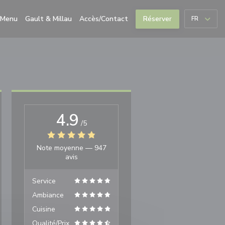
((ouvre une nouvelle fenêtre))
((ouvre une nouvelle fenêtre))
Menu
Gault & Millau
Accès/Contact
Réserver
FR
4.9
/5
Note moyenne —
947
avis
Service
Ambiance
Cuisine
Qualité/Prix