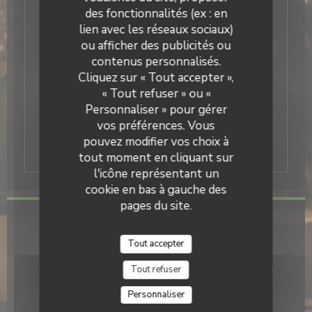
Nos amis à quatre pattes ne sont pas reçus
des fonctionnalités (ex : en
en salle, mais avec plaisir en extérieur dès
lien avec les réseaux sociaux)
que la terrasse est ouverte
ou afficher des publicités ou
contenus personnalisés.
Cliquez sur « Tout accepter »,
« Tout refuser » ou «
Personnaliser » pour gérer
* Toutes les sensations que nous
vos préférences. Vous
percevons influencent notre jugement :
pouvez modifier vos choix à
arômes, couleur, texture…
tout moment en cliquant sur
l'icône représentant un
cookie en bas à gauche des
pages du site.
Infos pratiques
Tout accepter
Cuisine
Produits de saison, Terroir, Fait maison, Produits frais
Tout refuser
Personnaliser
Type de restaurant
Cave à Cidre, Crêperie