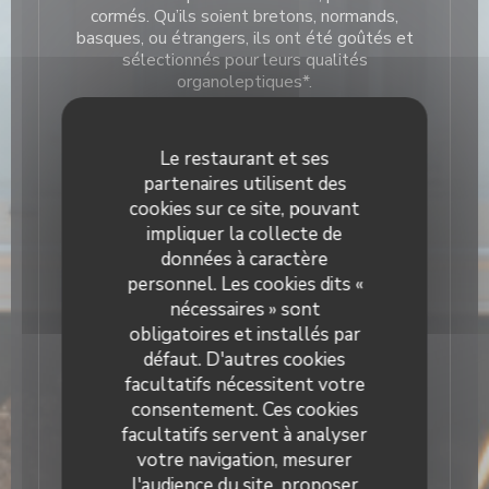
cormés. Qu’ils soient bretons, normands,
basques, ou étrangers, ils ont été goûtés et
sélectionnés pour leurs qualités
organoleptiques*.
Le restaurant et ses
partenaires utilisent des
cookies sur ce site, pouvant
A découvrir en accord avec une galette ou
impliquer la collecte de
une crêpe.
données à caractère
personnel. Les cookies dits «
nécessaires » sont
obligatoires et installés par
défaut. D'autres cookies
❄️❄️SALLE CLIMATISÉE❄️❄️
facultatifs nécessitent votre
consentement. Ces cookies
facultatifs servent à analyser
votre navigation, mesurer
l'audience du site, proposer