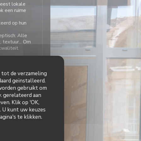
eest lokale
ook
een
ruime
teerd op hun
eptisch: Alle
 textuur... Om
waliteit.
n tot de verzameling
aard geïnstalleerd.
 worden gebruikt om
tijden
v. gerelateerd aan
ven. Klik op 'OK,
Gesloten
n. U kunt uw keuzes
gina's te klikken.
 13:30
19:00 - 21:30
•
Gesloten