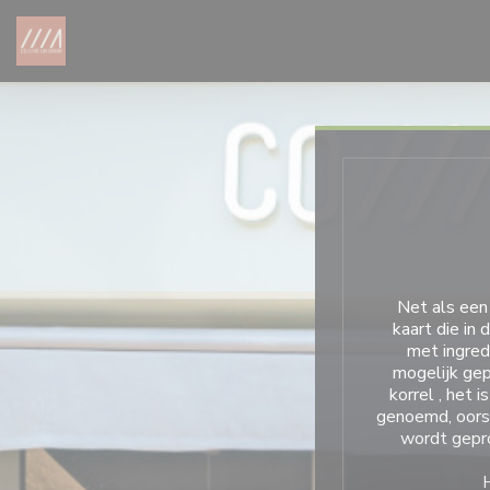
Cookies beheer paneel
Net als
een
kaart die in
met ingred
mogelijk gep
korrel
, het i
genoemd, oorspr
wordt gepr