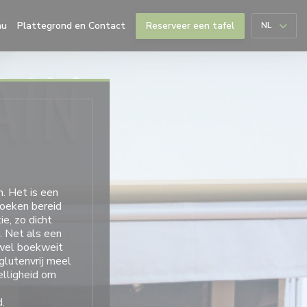
 nieuw venster))
((opent in een nieuw venster))
au
Plattegrond en Contact
Reserveer een tafel
NL
. Het is een
koeken bereid
e, zo dicht
. Net als
een
 wel boekweit
 glutenvrij meel
elligheid om
.