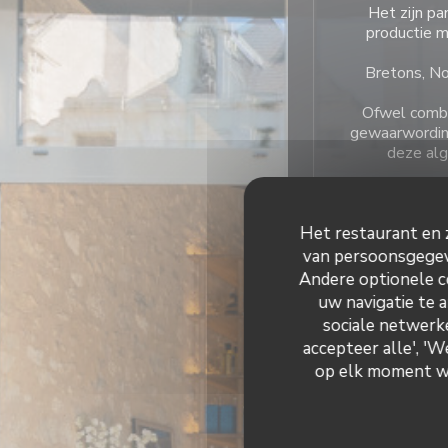
Het zijn p
productie mo
Bretons, No
Ofwel combin
gewaarwording
deze alg
Het restaurant en z
van persoonsgegeve
Andere optionele c
Algemen
uw navigatie te a
sociale netwerke
Produits de sai
accepteer alle', '
Eigengema
op elk moment wij
So
Cave à Cidre