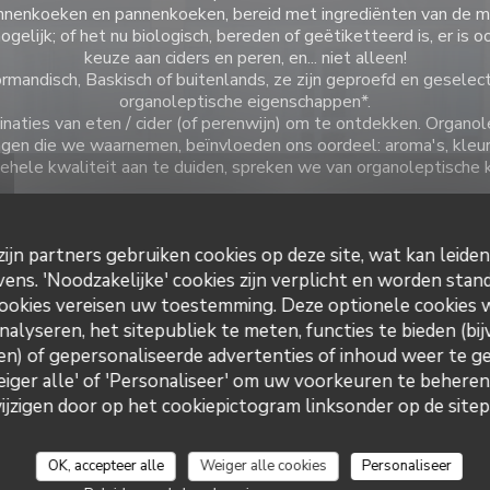
annenkoeken en pannenkoeken, bereid met ingrediënten van de m
gelijk; of het nu biologisch, bereden of geëtiketteerd is, er is 
keuze aan ciders en peren, en... niet alleen!
rmandisch, Baskisch of buitenlands, ze zijn geproefd en geselec
organoleptische eigenschappen*.
aties van eten / cider (of perenwijn) om te ontdekken. Organol
en die we waarnemen, beïnvloeden ons oordeel: aroma's, kleur,
ehele kwaliteit aan te duiden, spreken we van organoleptische k
ijn partners gebruiken cookies op deze site, wat kan leide
ns. 'Noodzakelijke' cookies zijn verplicht en worden stand
ookies vereisen uw toestemming. Deze optionele cookies
e informatie
Openings
nalyseren, het sitepubliek te meten, functies te bieden (bij
Keuken
n) of gepersonaliseerde advertenties of inhoud weer te ge
Maandag
son, Traditionele keuken,
Weiger alle' of 'Personaliseer' om uw voorkeuren te behere
akt, vers product
zigen door op het cookiepictogram linksonder op de sitepa
Din
-
Zat
12:00 -
ort bedrijf
, Pannekoekenbakkerij
OK, accepteer alle
Weiger alle cookies
Personaliseer
Zondag