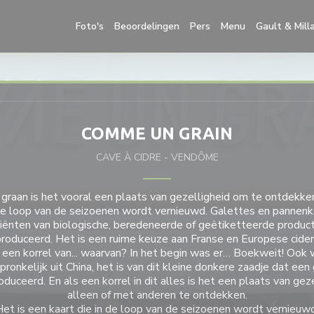
((opent in een
Foto's
Beoordelingen
Pers
Menu
Gault & Mill
COMME UN GRAIN
CAVE À CIDRE
-
VENDÔME
graan
is het vooral
een
plaats van gezelligheid om te ontdekken
 de loop van de seizoenen wordt vernieuwd. Galettes en pannen
iënten van biologische, beredeneerde of geëtiketteerde producti
roduceerd. Het is
een
ruime keuze aan Franse en Europese cider
s
een
korrel
van... waarvan? In het begin was er… Boekweit! Ook
onkelijk uit China, het is van dit kleine donkere zaadje dat een
oduceerd. En
als
een
korrel
in dit alles is het
een
plaats van gez
alleen of met anderen te ontdekken.
Het is een kaart die in de loop van de seizoenen wordt vernieuwd