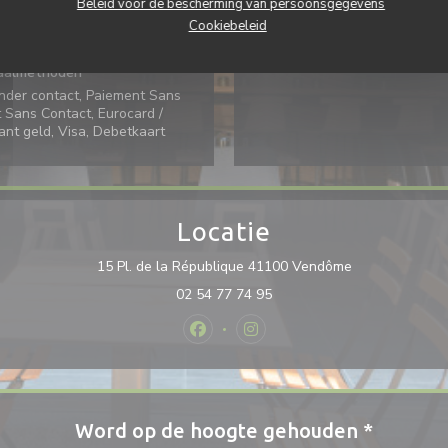
Beleid voor de bescherming van persoonsgegevens
Diensten
Cookiebeleid
itioning, Terras
aalmethoden
nder contact, Paiement Sans
Sans Contact, Eurocard /
ant geld, Visa, Debetkaart
Locatie
((opent in een 
15 Pl. de la République 41100 Vendôme
02 54 77 74 95
Facebook ((opent in een nieuw vens
Instagram ((opent in een nie
Word op de hoogte gehouden
*