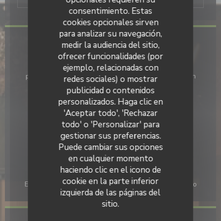
consentimiento. Estas
cookies opcionales sirven
para analizar su navegación,
medir la audiencia del sitio,
Información general
ofrecer funcionalidades (por
Cocina
ejemplo, relacionadas con
productos de temporada, Producto regional, Hecho en
redes sociales) o mostrar
casa, productos frescos
publicidad o contenidos
personalizados. Haga clic en
Tipo de negocio
'Aceptar todo', 'Rechazar
Cave à Cidre, Crepería
todo' o 'Personalizar' para
Servicios
gestionar sus preferencias.
Climatización, Terraza
Puede cambiar sus opciones
en cualquier momento
Métodos de pago
haciendo clic en el icono de
Pago móvil, Sin contacto, Contactless Payment,
cookie en la parte inferior
Eurocard/Mastercard, Efectivo, Visa, Tarjeta de Crédito
izquierda de las páginas del
sitio.