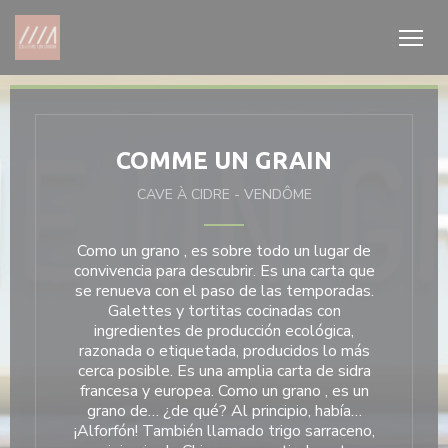
Personalización de sus opciones de cookies
COMME UN GRAIN
CAVE À CIDRE
-
VENDÔME
Como
un
grano
, es sobre todo
un
lugar de
convivencia para descubrir. Es una carta que
se renueva con el paso de las temporadas.
Galettes y tortitas cocinadas con
ingredientes de producción ecológica,
razonada o etiquetada, producidos lo más
cerca posible. Es
una
amplia carta de sidra
francesa y europea. Como
un
grano
, es
un
grano
de… ¿de qué? Al principio, había…
¡Alforfón! También llamado trigo sarraceno,