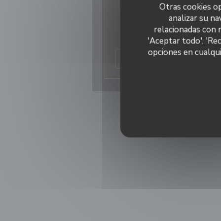
Otras cookies op
Loir et Cher Info
analizar su na
Présentation de la crêperie. Art
relacionadas con 
signé Anne Sarazin
'Aceptar todo', 'Re
opciones en cualqui
((abre
Lea el articulo