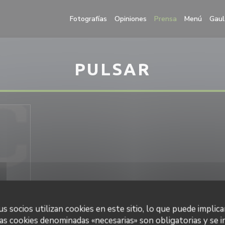
((abre
Fotografías
Opiniones
Prensa
Menú
Gaul
PULSAR
s socios utilizan cookies en este sitio, lo que puede implica
as cookies denominadas «necesarias» son obligatorias y se i