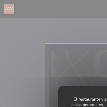
Personalización de sus opciones de cookies
El restaurante y su
11/12/2023
datos personales. L