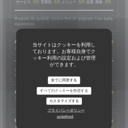
サービス
:
5
/5
雰囲気
:
5
/5
メニュー
:
5
/5
品質-価格
:
5
/5
Produits de qualité, cuisine fine et originale. Une belle
expérience
Annie
D
当サイトはクッキーを利用し
2026-08-05
- 12:30 - ゲスト 2
ております。お客様自身でク
サービス
:
5
/5
雰囲気
:
5
/5
メニュー
:
5
/5
品質-価格
:
4
/5
ッキー利用の設定および管理
ができます。
galettes originales et délicieuses , bien
accompagnées par le cidre
全てに同意する
すべてのクッキーを拒否する
Christelle
B
2026-07-25
- 20:15 - ゲスト 4
カスタマイズする
サービス
:
5
/5
雰囲気
:
5
/5
メニュー
:
5
/5
品質-価格
:
5
/5
プライバシーポリシー
undefined
Guillaume
D
2026-08-04
- 12:45 - ゲスト 5