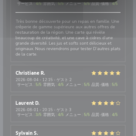
サービス
:
4
/5
雰囲気
:
5
/5
メニュー
:
5
/5
品質-価格
:
4
/5
Très bonne découverte pour un repas en famille. Une
crêperie de gamme supérieure aux autres offres de
restauration de la région. Une carte qui révèle
beaucoup de créativité, et une cave à cidres d’une
grande diversité. Les jus et softs sont délicieux et
originaux. Nous reviendrons pour tester D’autres plats
de la carte.
Christiane
R
2026-08-04
- 12:15 - ゲスト 2
サービス
:
5
/5
雰囲気
:
4
/5
メニュー
:
5
/5
品質-価格
:
5
/5
Laurent
D
2026-08-01
- 20:15 - ゲスト 3
サービス
:
3
/5
雰囲気
:
4
/5
メニュー
:
5
/5
品質-価格
:
4
/5
Sylvain
S