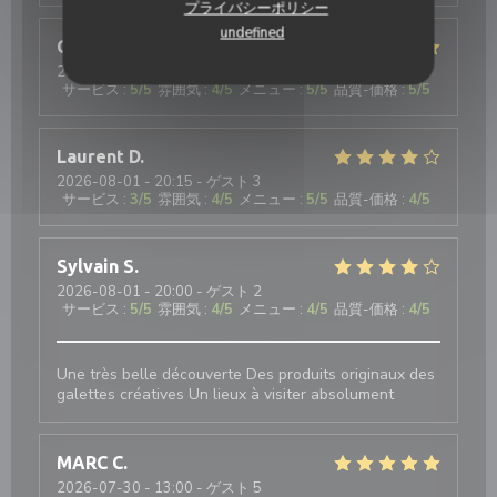
プライバシーポリシー
undefined
Christiane
R
2026-08-04
- 12:15 - ゲスト 2
サービス
:
5
/5
雰囲気
:
4
/5
メニュー
:
5
/5
品質-価格
:
5
/5
Laurent
D
2026-08-01
- 20:15 - ゲスト 3
サービス
:
3
/5
雰囲気
:
4
/5
メニュー
:
5
/5
品質-価格
:
4
/5
Sylvain
S
2026-08-01
- 20:00 - ゲスト 2
サービス
:
5
/5
雰囲気
:
4
/5
メニュー
:
4
/5
品質-価格
:
4
/5
Une très belle découverte Des produits originaux des
galettes créatives Un lieux à visiter absolument
MARC
C
2026-07-30
- 13:00 - ゲスト 5