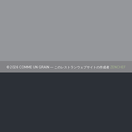
((
© 2026 COMME UN GRAIN — このレストランウェブサイトの作成者
ZENCHEF
((新しいウィンドウで開きます))
免責
((新しいウィンドウで開きます))
利用規約
((新しいウィンドウで開きます))
個人情報保護方針
((新しいウィンドウで開きます))
クッキー ポリシー
((新しいウィンドウで開きます))
アクセシビリティ