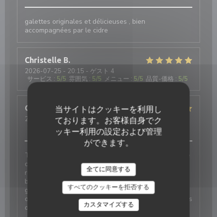
galettes originales et délicieuses , bien
accompagnées par le cidre
Christelle
B
2026-07-25
- 20:15 - ゲスト 4
サービス
:
5
/5
雰囲気
:
5
/5
メニュー
:
5
/5
品質-価格
:
5
/5
Guillaume
D
当サイトはクッキーを利用し
2026-08-04
- 12:45 - ゲスト 5
ております。お客様自身でク
サービス
:
4
/5
雰囲気
:
5
/5
メニュー
:
5
/5
品質-価格
:
4
/5
ッキー利用の設定および管理
ができます。
Très bonne découverte pour un repas en famille. Une
crêperie de gamme supérieure aux autres offres de
全てに同意する
restauration de la région. Une carte qui révèle
beaucoup de créativité, et une cave à cidres d’une
すべてのクッキーを拒否する
grande diversité. Les jus et softs sont délicieux et
originaux. Nous reviendrons pour tester D’autres plats
カスタマイズする
de la carte.