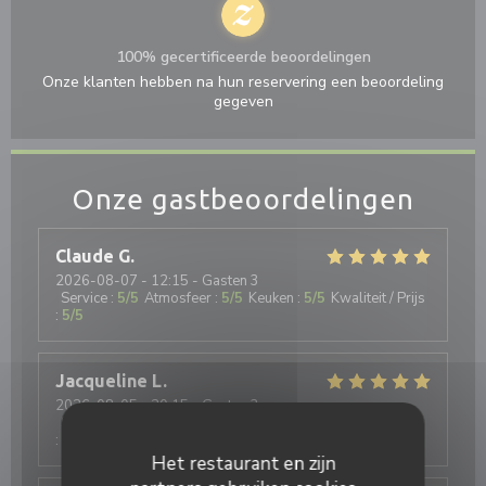
100% gecertificeerde beoordelingen
Onze klanten hebben na hun reservering een beoordeling
gegeven
Onze gastbeoordelingen
Claude
G
2026-08-07
- 12:15 - Gasten 3
Service
:
5
/5
Atmosfeer
:
5
/5
Keuken
:
5
/5
Kwaliteit / Prijs
:
5
/5
Jacqueline
L
2026-08-05
- 20:15 - Gasten 3
Service
:
5
/5
Atmosfeer
:
5
/5
Keuken
:
5
/5
Kwaliteit / Prijs
:
5
/5
Het restaurant en zijn