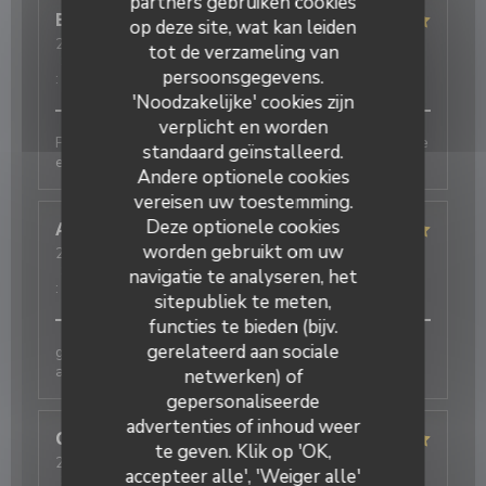
partners gebruiken cookies
Eric
M
op deze site, wat kan leiden
2026-08-06
- 20:00 - Gasten 1
tot de verzameling van
Service
:
5
/5
Atmosfeer
:
5
/5
Keuken
:
5
/5
Kwaliteit / Prijs
persoonsgegevens.
:
5
/5
'Noodzakelijke' cookies zijn
verplicht en worden
Produits de qualité, cuisine fine et originale. Une belle
standaard geïnstalleerd.
expérience
Andere optionele cookies
vereisen uw toestemming.
Deze optionele cookies
Annie
D
worden gebruikt om uw
2026-08-05
- 12:30 - Gasten 2
Service
:
5
/5
Atmosfeer
:
5
/5
Keuken
:
5
/5
Kwaliteit / Prijs
navigatie te analyseren, het
:
4
/5
sitepubliek te meten,
functies te bieden (bijv.
gerelateerd aan sociale
galettes originales et délicieuses , bien
accompagnées par le cidre
netwerken) of
gepersonaliseerde
advertenties of inhoud weer
Christelle
B
te geven. Klik op 'OK,
2026-07-25
- 20:15 - Gasten 4
accepteer alle', 'Weiger alle'
Service
:
5
/5
Atmosfeer
:
5
/5
Keuken
:
5
/5
Kwaliteit / Prijs