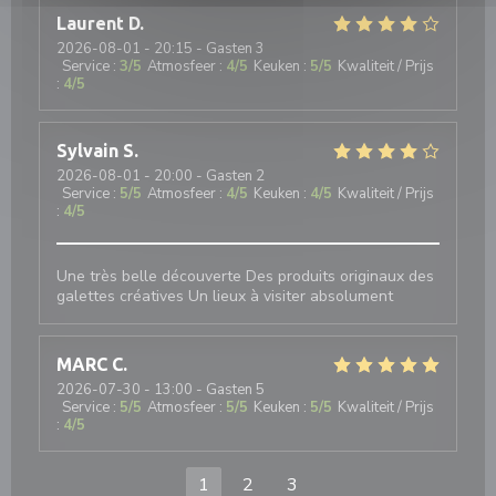
Laurent
D
2026-08-01
- 20:15 - Gasten 3
Service
:
3
/5
Atmosfeer
:
4
/5
Keuken
:
5
/5
Kwaliteit / Prijs
:
4
/5
Sylvain
S
2026-08-01
- 20:00 - Gasten 2
Service
:
5
/5
Atmosfeer
:
4
/5
Keuken
:
4
/5
Kwaliteit / Prijs
:
4
/5
Une très belle découverte Des produits originaux des
galettes créatives Un lieux à visiter absolument
MARC
C
2026-07-30
- 13:00 - Gasten 5
Service
:
5
/5
Atmosfeer
:
5
/5
Keuken
:
5
/5
Kwaliteit / Prijs
:
4
/5
1
2
3