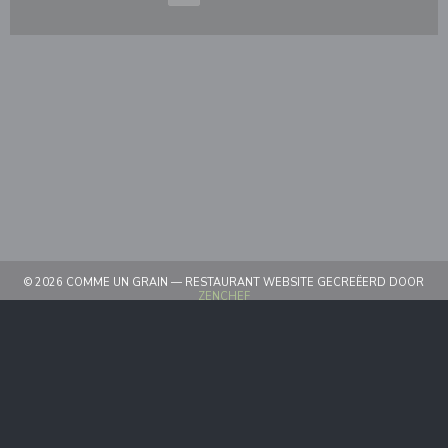
© 2026 COMME UN GRAIN — RESTAURANT WEBSITE GECREËERD DOOR
((OPENT IN EEN NIEUW VENSTER))
ZENCHEF
((OPENT IN EEN NIEUW VENSTER))
DISCLAIMER
((OPENT IN EEN NIEUW VEN
GEBRUIKSVOORWAARDEN
((OPENT IN EEN 
BELEID BESCHERMING PERSOONSGEGEVENS
((OPENT IN EEN NIEUW VENSTER
COOKIES BELEID
((OPENT IN EEN NIEUW VENST
TOEGANKELIJKHEID