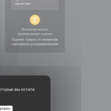
качество
Исключительно
проверенные оценки
Оценки только от клиентов,
сделавших резервирование
оторые вы хотите
ровать