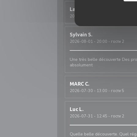
Laurent
D
2026-08-01
- 20:15 - гости 3
Sylvain
S
2026-08-01
- 20:00 - гости 2
Une très belle découverte Des prod
absolument
MARC
C
2026-07-30
- 13:00 - гости 5
Luc
L
2026-07-31
- 12:45 - гости 2
Quelle belle découverte. Quel régal.