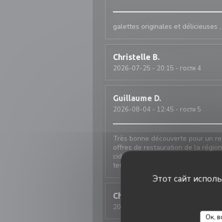
galettes originales et délicieuses
Christelle
B
2026-07-25
- 20:15 - гости 4
Guillaume
D
2026-08-04
- 12:45 - гости 5
Très bonne découverte pour un re
offres de restauration de la régio
cidres d’une grande diversité. Les 
tester D’autres plats de la carte.
Этот сайт испол
Christiane
R
2026-08-04
- 12:15 - гости 2
Ок, в