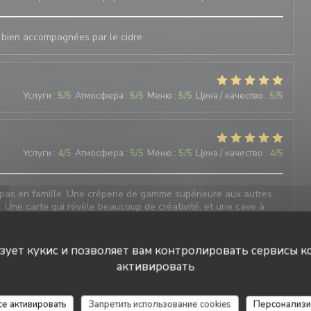
 , bien accompagnées par le cidre
Услуги
:
5
/5
Атмосфера
:
5
/5
Меню
:
5
/5
Цена / качество
:
5
/5
Услуги
:
4
/5
Атмосфера
:
5
/5
Меню
:
5
/5
Цена / качество
:
4
/5
pas en famille. Une crêperie de gamme supérieure aux autres
n. Une carte qui révèle beaucoup de créativité, et une cave à
jus et softs sont délicieux et originaux. Nous reviendrons pour
ьзует кукис и позволяет вам контролировать сервисы к
активировать
Услуги
:
5
/5
Атмосфера
:
4
/5
Меню
:
5
/5
Цена / качество
:
5
/5
се активировать
Запретить использование cookies
Персонализи