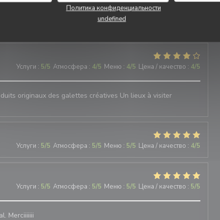
Политика конфиденциальности
undefined
Услуги
:
3
/5
Атмосфера
:
4
/5
Меню
:
5
/5
Цена / качество
:
4
/5
Услуги
:
5
/5
Атмосфера
:
4
/5
Меню
:
4
/5
Цена / качество
:
4
/5
uits originaux des galettes créatives Un lieux à visiter
Услуги
:
5
/5
Атмосфера
:
5
/5
Меню
:
5
/5
Цена / качество
:
4
/5
Услуги
:
5
/5
Атмосфера
:
5
/5
Меню
:
5
/5
Цена / качество
:
5
/5
 Merciiiiiii