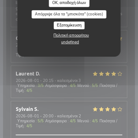
beaucoup de créativité, et une cave à cidres d’une
OK, αποδοχή όλων
grande diversité. Les jus et softs sont délicieux et
originaux. Nous reviendrons pour tester D’autres plats
Απόρριψε όλα τα "μπισκότα" (cookies)
de la carte.
Εξατομίκευση
Πολιτική απορρήτου
Christiane
R
undefined
2026-08-04
- 12:15 - καλεσμένοι 2
Υπηρεσία
:
5
/5
Ατμόσφαιρα
:
4
/5
Μενού
:
5
/5
Ποιότητα /
Τιμή
:
5
/5
Laurent
D
2026-08-01
- 20:15 - καλεσμένοι 3
Υπηρεσία
:
3
/5
Ατμόσφαιρα
:
4
/5
Μενού
:
5
/5
Ποιότητα /
Τιμή
:
4
/5
Sylvain
S
2026-08-01
- 20:00 - καλεσμένοι 2
Υπηρεσία
:
5
/5
Ατμόσφαιρα
:
4
/5
Μενού
:
4
/5
Ποιότητα /
Τιμή
:
4
/5