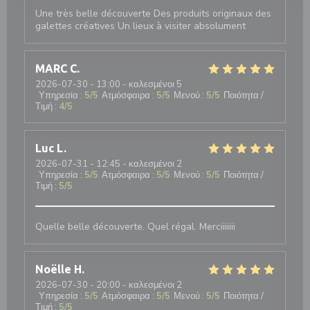
Une très belle découverte Des produits originaux des
galettes créatives Un lieux à visiter absolument
MARC
C
2026-07-30
- 13:00 - καλεσμένοι 5
Υπηρεσία
:
5
/5
Ατμόσφαιρα
:
5
/5
Μενού
:
5
/5
Ποιότητα /
Τιμή
:
4
/5
Luc
L
2026-07-31
- 12:45 - καλεσμένοι 2
Υπηρεσία
:
5
/5
Ατμόσφαιρα
:
5
/5
Μενού
:
5
/5
Ποιότητα /
Τιμή
:
5
/5
Quelle belle découverte. Quel régal. Merciiiiiii
Noëlle
H
2026-07-30
- 20:00 - καλεσμένοι 2
Υπηρεσία
:
5
/5
Ατμόσφαιρα
:
5
/5
Μενού
:
5
/5
Ποιότητα /
Τιμή
:
5
/5