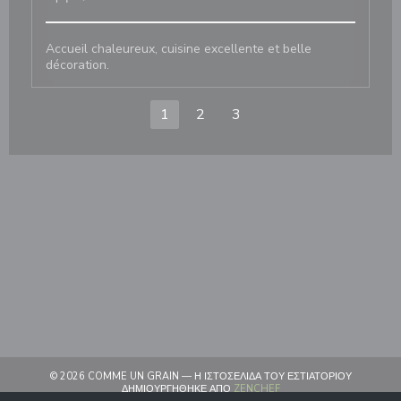
Accueil chaleureux, cuisine excellente et belle
décoration.
1
2
3
© 2026 COMME UN GRAIN — Η ΙΣΤΟΣΕΛΊΔΑ ΤΟΥ ΕΣΤΙΑΤΟΡΊΟΥ
((ΑΝΟΊΓΕΙ ΣΕ ΝΈΟ ΠΑΡΆΘ
ΔΗΜΙΟΥΡΓΉΘΗΚΕ ΑΠΌ
ZENCHEF