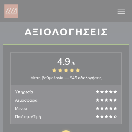
Πίνακας διαχείρισης "Μπισκότων" (Cookies)
ΑΞΙΟΛΟΓΉΣΕΙΣ
4.9
/5
Μέση βαθμολογία —
945 αξιολογήσεις
Υπηρεσία
Ατμόσφαιρα
Μενού
Ποιότητα/Τιμή