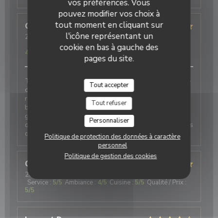
vos préférences. Vous
pouvez modifier vos choix à
tout moment en cliquant sur
Guillaume
D
l'icône représentant un
2026-08-04
- 12:45 - Couverts 5
Service
:
4
/5
Ambiance
:
5
/5
Cuisine
:
5
/5
Qualité / Prix
:
cookie en bas à gauche des
4
/5
pages du site.
Très bonne découverte pour un repas en famille. Une
Tout accepter
crêperie de gamme supérieure aux autres offres de
restauration de la région. Une carte qui révèle
Tout refuser
beaucoup de créativité, et une cave à cidres d’une
grande diversité. Les jus et softs sont délicieux et
Personnaliser
originaux. Nous reviendrons pour tester D’autres plats
de la carte.
Politique de protection des données à caractère
personnel
Politique de gestion des cookies
Christiane
R
2026-08-04
- 12:15 - Couverts 2
Service
:
5
/5
Ambiance
:
4
/5
Cuisine
:
5
/5
Qualité / Prix
:
5
/5