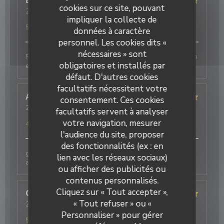
Eric
M
cookies sur ce site, pouvant
2026-08-06
- 20:00 - Couverts 1
impliquer la collecte de
Service
:
5
/5
Ambiance
:
5
/5
Cuisine
:
5
/5
Qualité / Prix
:
5
/5
données à caractère
personnel. Les cookies dits «
nécessaires » sont
Produits de qualité, cuisine fine et originale. Une belle
obligatoires et installés par
expérience
défaut. D'autres cookies
facultatifs nécessitent votre
Annie
D
consentement. Ces cookies
2026-08-05
- 12:30 - Couverts 2
facultatifs servent à analyser
Service
:
5
/5
Ambiance
:
5
/5
Cuisine
:
5
/5
Qualité / Prix
:
votre navigation, mesurer
4
/5
l'audience du site, proposer
des fonctionnalités (ex : en
galettes originales et délicieuses , bien
lien avec les réseaux sociaux)
accompagnées par le cidre
ou afficher des publicités ou
contenus personnalisés.
Cliquez sur « Tout accepter »,
Christelle
B
« Tout refuser » ou «
2026-07-25
- 20:15 - Couverts 4
Service
:
5
/5
Ambiance
:
5
/5
Cuisine
:
5
/5
Qualité / Prix
:
Personnaliser » pour gérer
5
/5