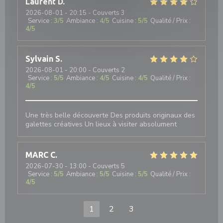
Laurent
D
2026-08-01
- 20:15 - Couverts 3
Service
:
3
/5
Ambiance
:
4
/5
Cuisine
:
5
/5
Qualité / Prix
:
4
/5
Sylvain
S
2026-08-01
- 20:00 - Couverts 2
Service
:
5
/5
Ambiance
:
4
/5
Cuisine
:
4
/5
Qualité / Prix
:
4
/5
Une très belle découverte Des produits originaux des
galettes créatives Un lieux à visiter absolument
MARC
C
2026-07-30
- 13:00 - Couverts 5
Service
:
5
/5
Ambiance
:
5
/5
Cuisine
:
5
/5
Qualité / Prix
:
4
/5
1
2
3