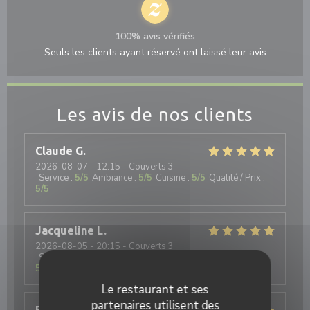
100% avis vérifiés
Seuls les clients ayant réservé ont laissé leur avis
Les avis de nos clients
Claude
G
2026-08-07
- 12:15 - Couverts 3
Service
:
5
/5
Ambiance
:
5
/5
Cuisine
:
5
/5
Qualité / Prix
:
5
/5
Jacqueline
L
2026-08-05
- 20:15 - Couverts 3
Service
:
5
/5
Ambiance
:
5
/5
Cuisine
:
5
/5
Qualité / Prix
:
5
/5
Le restaurant et ses
partenaires utilisent des