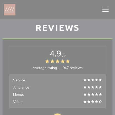
Personalizing your cookie choices
REVIEWS
4.9
/5
Average rating —
947 reviews
Service
Ambiance
Menus
Value