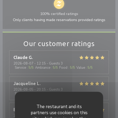
100% certified ratings
Only clients having made reservations provided ratings
Our customer ratings
Claude
G
2026-08-07
- 12:15 - Guests 3
Service
:
5
/5
Ambiance
:
5
/5
Food
:
5
/5
Value
:
5
/5
Jacqueline
L
2026-08-05
- 20:15 - Guests 3
Service
:
5
/5
Ambiance
:
5
/5
Food
:
5
/5
Value
:
5
/5
The restaurant and its
Eric
M
partners use cookies on this
2026-08-06
- 20:00 - Guests 1