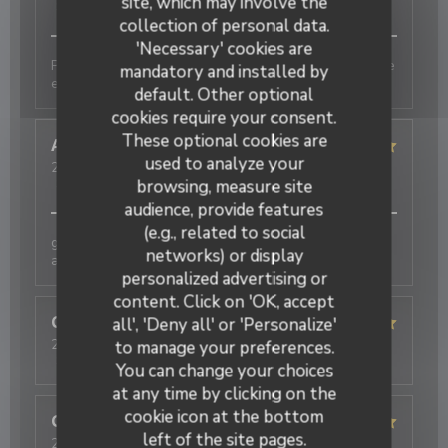
site, which may involve the
Service
:
5
/5
Ambiance
:
5
/5
Food
:
5
/5
Value
:
5
/5
collection of personal data.
'Necessary' cookies are
Produits de qualité, cuisine fine et originale. Une belle
mandatory and installed by
expérience
default. Other optional
cookies require your consent.
These optional cookies are
Annie
D
used to analyze your
2026-08-05
- 12:30 - Guests 2
Service
:
5
/5
Ambiance
:
5
/5
Food
:
5
/5
Value
:
4
/5
browsing, measure site
audience, provide features
(e.g., related to social
galettes originales et délicieuses , bien
networks) or display
accompagnées par le cidre
personalized advertising or
content. Click on 'OK, accept
Christelle
B
all', 'Deny all' or 'Personalize'
2026-07-25
- 20:15 - Guests 4
to manage your preferences.
Service
:
5
/5
Ambiance
:
5
/5
Food
:
5
/5
Value
:
5
/5
You can change your choices
at any time by clicking on the
cookie icon at the bottom
Guillaume
D
left of the site pages.
2026-08-04
- 12:45 - Guests 5