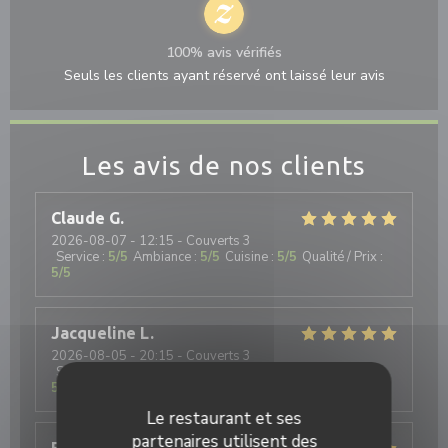
100% avis vérifiés
Seuls les clients ayant réservé ont laissé leur avis
Les avis de nos clients
Claude
G
2026-08-07
- 12:15 - Couverts 3
Service
:
5
/5
Ambiance
:
5
/5
Cuisine
:
5
/5
Qualité / Prix
:
5
/5
Jacqueline
L
2026-08-05
- 20:15 - Couverts 3
Service
:
5
/5
Ambiance
:
5
/5
Cuisine
:
5
/5
Qualité / Prix
:
5
/5
Le restaurant et ses
partenaires utilisent des