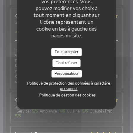
vos préférences. Vous
pouvez modifier vos choix à
tout moment en cliquant sur
Guillaume
D
l'icône représentant un
2026-08-04
- 12:45 - Couverts 5
Service
:
4
/5
Ambiance
:
5
/5
Cuisine
:
5
/5
Qualité / Prix
:
cookie en bas à gauche des
4
/5
pages du site.
Très bonne découverte pour un repas en famille. Une
Tout accepter
crêperie de gamme supérieure aux autres offres de
restauration de la région. Une carte qui révèle
Tout refuser
beaucoup de créativité, et une cave à cidres d’une
grande diversité. Les jus et softs sont délicieux et
Personnaliser
originaux. Nous reviendrons pour tester D’autres plats
de la carte.
Politique de protection des données à caractère
personnel
Politique de gestion des cookies
Christiane
R
2026-08-04
- 12:15 - Couverts 2
Service
:
5
/5
Ambiance
:
4
/5
Cuisine
:
5
/5
Qualité / Prix
:
5
/5