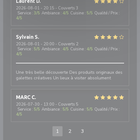
Laurent
D
2026-08-01
- 20:15 - Couverts 3
Service
:
3
/5
Ambiance
:
4
/5
Cuisine
:
5
/5
Qualité / Prix
:
4
/5
Sylvain
S
2026-08-01
- 20:00 - Couverts 2
Service
:
5
/5
Ambiance
:
4
/5
Cuisine
:
4
/5
Qualité / Prix
:
4
/5
Une très belle découverte Des produits originaux des
galettes créatives Un lieux à visiter absolument
MARC
C
2026-07-30
- 13:00 - Couverts 5
Service
:
5
/5
Ambiance
:
5
/5
Cuisine
:
5
/5
Qualité / Prix
:
4
/5
1
2
3