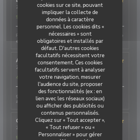
Eric
M
cookies sur ce site, pouvant
2026-08-06
- 20:00 - Couverts 1
impliquer la collecte de
Service
:
5
/5
Ambiance
:
5
/5
Cuisine
:
5
/5
Qualité / Prix
:
5
/5
données à caractère
personnel. Les cookies dits «
nécessaires » sont
Produits de qualité, cuisine fine et originale. Une belle
obligatoires et installés par
expérience
défaut. D'autres cookies
facultatifs nécessitent votre
Annie
D
consentement. Ces cookies
2026-08-05
- 12:30 - Couverts 2
facultatifs servent à analyser
Service
:
5
/5
Ambiance
:
5
/5
Cuisine
:
5
/5
Qualité / Prix
:
votre navigation, mesurer
4
/5
l'audience du site, proposer
des fonctionnalités (ex : en
galettes originales et délicieuses , bien
lien avec les réseaux sociaux)
accompagnées par le cidre
ou afficher des publicités ou
contenus personnalisés.
Cliquez sur « Tout accepter »,
Christelle
B
« Tout refuser » ou «
2026-07-25
- 20:15 - Couverts 4
Service
:
5
/5
Ambiance
:
5
/5
Cuisine
:
5
/5
Qualité / Prix
:
Personnaliser » pour gérer
5
/5