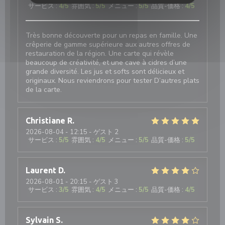
サービス
:
4
/5
雰囲気
:
5
/5
メニュー
:
5
/5
品質-価格
:
4
/5
Très bonne découverte pour un repas en famille. Une
crêperie de gamme supérieure aux autres offres de
restauration de la région. Une carte qui révèle
beaucoup de créativité, et une cave à cidres d’une
grande diversité. Les jus et softs sont délicieux et
originaux. Nous reviendrons pour tester D’autres plats
de la carte.
Christiane
R
2026-08-04
- 12:15 - ゲスト 2
サービス
:
5
/5
雰囲気
:
4
/5
メニュー
:
5
/5
品質-価格
:
5
/5
Laurent
D
2026-08-01
- 20:15 - ゲスト 3
サービス
:
3
/5
雰囲気
:
4
/5
メニュー
:
5
/5
品質-価格
:
4
/5
Sylvain
S