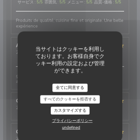
サービス
:
5
/5
雰囲気
:
5
/5
メニュー
:
5
/5
品質-価格
:
5
/5
Produits de qualité, cuisine fine et originale. Une belle
expérience
Annie
D
当サイトはクッキーを利用し
2026-08-05
- 12:30 - ゲスト 2
ております。お客様自身でク
サービス
:
5
/5
雰囲気
:
5
/5
メニュー
:
5
/5
品質-価格
:
4
/5
ッキー利用の設定および管理
ができます。
galettes originales et délicieuses , bien
accompagnées par le cidre
全てに同意する
すべてのクッキーを拒否する
Christelle
B
2026-07-25
- 20:15 - ゲスト 4
カスタマイズする
サービス
:
5
/5
雰囲気
:
5
/5
メニュー
:
5
/5
品質-価格
:
5
/5
プライバシーポリシー
undefined
Guillaume
D
2026-08-04
- 12:45 - ゲスト 5