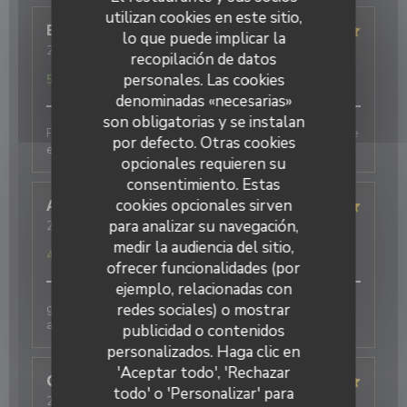
utilizan cookies en este sitio,
Eric
M
lo que puede implicar la
2026-08-06
- 20:00 - Invitados 1
recopilación de datos
Servicio
:
5
/5
Ambiente
:
5
/5
Menú
:
5
/5
Calidad / Precio
:
personales. Las cookies
5
/5
denominadas «necesarias»
son obligatorias y se instalan
Produits de qualité, cuisine fine et originale. Une belle
por defecto. Otras cookies
expérience
opcionales requieren su
consentimiento. Estas
cookies opcionales sirven
Annie
D
para analizar su navegación,
2026-08-05
- 12:30 - Invitados 2
Servicio
:
5
/5
Ambiente
:
5
/5
Menú
:
5
/5
Calidad / Precio
:
medir la audiencia del sitio,
4
/5
ofrecer funcionalidades (por
ejemplo, relacionadas con
redes sociales) o mostrar
galettes originales et délicieuses , bien
accompagnées par le cidre
publicidad o contenidos
personalizados. Haga clic en
'Aceptar todo', 'Rechazar
Christelle
B
todo' o 'Personalizar' para
2026-07-25
- 20:15 - Invitados 4