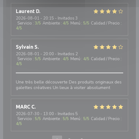
Laurent
D
2026-08-01
- 20:15 - Invitados 3
Servicio
:
3
/5
Ambiente
:
4
/5
Menú
:
5
/5
Calidad / Precio
:
4
/5
Sylvain
S
2026-08-01
- 20:00 - Invitados 2
Servicio
:
5
/5
Ambiente
:
4
/5
Menú
:
4
/5
Calidad / Precio
:
4
/5
Une très belle découverte Des produits originaux des
galettes créatives Un lieux à visiter absolument
MARC
C
2026-07-30
- 13:00 - Invitados 5
Servicio
:
5
/5
Ambiente
:
5
/5
Menú
:
5
/5
Calidad / Precio
:
4
/5