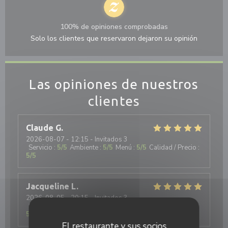
100% de opiniones comprobadas
Solo los clientes que reservaron dejaron su opinión
Las opiniones de nuestros
clientes
Claude
G
2026-08-07
- 12:15 - Invitados 3
Servicio
:
5
/5
Ambiente
:
5
/5
Menú
:
5
/5
Calidad / Precio
:
5
/5
Jacqueline
L
2026-08-05
- 20:15 - Invitados 3
Servicio
:
5
/5
Ambiente
:
5
/5
Menú
:
5
/5
Calidad / Precio
:
5
/5
El restaurante y sus socios