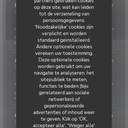
partners gebruiken cookies
Eric
M
op deze site, wat kan leiden
2026-08-06
- 20:00 - Gasten 1
tot de verzameling van
Service
:
5
/5
Atmosfeer
:
5
/5
Keuken
:
5
/5
Kwaliteit / Prijs
persoonsgegevens.
:
5
/5
'Noodzakelijke' cookies zijn
verplicht en worden
Produits de qualité, cuisine fine et originale. Une belle
standaard geïnstalleerd.
expérience
Andere optionele cookies
vereisen uw toestemming.
Deze optionele cookies
Annie
D
worden gebruikt om uw
2026-08-05
- 12:30 - Gasten 2
Service
:
5
/5
Atmosfeer
:
5
/5
Keuken
:
5
/5
Kwaliteit / Prijs
navigatie te analyseren, het
:
4
/5
sitepubliek te meten,
functies te bieden (bijv.
gerelateerd aan sociale
galettes originales et délicieuses , bien
accompagnées par le cidre
netwerken) of
gepersonaliseerde
advertenties of inhoud weer
Christelle
B
te geven. Klik op 'OK,
2026-07-25
- 20:15 - Gasten 4
accepteer alle', 'Weiger alle'
Service
:
5
/5
Atmosfeer
:
5
/5
Keuken
:
5
/5
Kwaliteit / Prijs