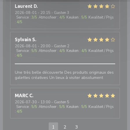
Laurent
D
2026-08-01
- 20:15 - Gasten 3
Service
:
3
/5
Atmosfeer
:
4
/5
Keuken
:
5
/5
Kwaliteit / Prijs
:
4
/5
Sylvain
S
2026-08-01
- 20:00 - Gasten 2
Service
:
5
/5
Atmosfeer
:
4
/5
Keuken
:
4
/5
Kwaliteit / Prijs
:
4
/5
Une très belle découverte Des produits originaux des
galettes créatives Un lieux à visiter absolument
MARC
C
2026-07-30
- 13:00 - Gasten 5
Service
:
5
/5
Atmosfeer
:
5
/5
Keuken
:
5
/5
Kwaliteit / Prijs
:
4
/5
1
2
3