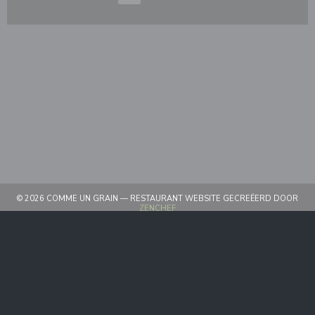
© 2026 COMME UN GRAIN — RESTAURANT WEBSITE GECREËERD DOOR
((OPENT IN EEN NIEUW VENSTER))
ZENCHEF
((OPENT IN EEN NIEUW VENSTER))
DISCLAIMER
((OPENT IN EEN NIEUW VEN
GEBRUIKSVOORWAARDEN
((OPENT IN EEN 
BELEID BESCHERMING PERSOONSGEGEVENS
((OPENT IN EEN NIEUW VENSTER
COOKIES BELEID
((OPENT IN EEN NIEUW VENST
TOEGANKELIJKHEID