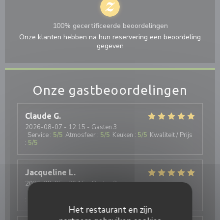
100% gecertificeerde beoordelingen
Onze klanten hebben na hun reservering een beoordeling
gegeven
Onze gastbeoordelingen
Claude
G
2026-08-07
- 12:15 - Gasten 3
Service
:
5
/5
Atmosfeer
:
5
/5
Keuken
:
5
/5
Kwaliteit / Prijs
:
5
/5
Jacqueline
L
2026-08-05
- 20:15 - Gasten 3
Service
:
5
/5
Atmosfeer
:
5
/5
Keuken
:
5
/5
Kwaliteit / Prijs
:
5
/5
Het restaurant en zijn