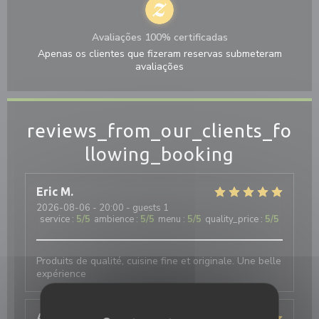
Avaliações 100% certificadas
Apenas os clientes que fizeram reservas submeteram
avaliações
reviews_from_our_clients_fo
llowing_booking
Eric
M
2026-08-06
- 20:00 - guests 1
service
:
5
/5
ambience
:
5
/5
menu
:
5
/5
quality_price
:
5
/5
Produits de qualité, cuisine fine et originale. Une belle
expérience
Annie
D