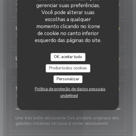
originaux. Nous reviendrons pour tester D’autres plats
gerenciar suas preferências.
de la carte.
Você pode alterar suas
escolhas a qualquer
momento clicando no ícone
Christiane
R
de cookie no canto inferior
2026-08-04
- 12:15 - guests 2
esquerdo das páginas do site.
service
:
5
/5
ambience
:
4
/5
menu
:
5
/5
quality_price
:
5
/5
OK, aceitar tudo
Laurent
D
2026-08-01
- 20:15 - guests 3
Proíbe todos cookies
service
:
3
/5
ambience
:
4
/5
menu
:
5
/5
quality_price
:
4
/5
Personalizar
Sylvain
S
Política de proteção de dados pessoais
2026-08-01
- 20:00 - guests 2
undefined
service
:
5
/5
ambience
:
4
/5
menu
:
4
/5
quality_price
:
4
/5
Une très belle découverte Des produits originaux des
galettes créatives Un lieux à visiter absolument