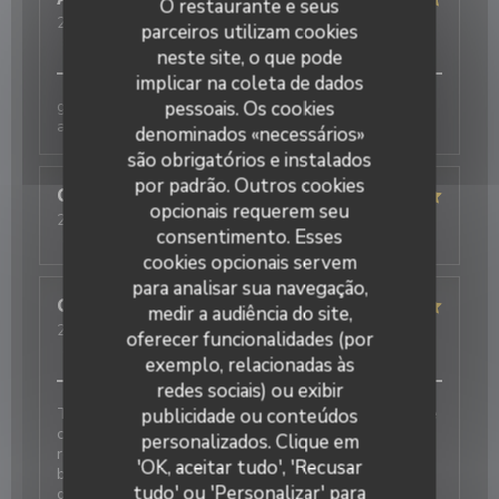
O restaurante e seus
2026-08-05
- 12:30 - guests 2
parceiros utilizam cookies
service
:
5
/5
ambience
:
5
/5
menu
:
5
/5
quality_price
:
4
/5
neste site, o que pode
implicar na coleta de dados
galettes originales et délicieuses , bien
pessoais. Os cookies
accompagnées par le cidre
denominados «necessários»
são obrigatórios e instalados
por padrão. Outros cookies
Christelle
B
opcionais requerem seu
2026-07-25
- 20:15 - guests 4
consentimento. Esses
service
:
5
/5
ambience
:
5
/5
menu
:
5
/5
quality_price
:
5
/5
cookies opcionais servem
para analisar sua navegação,
Guillaume
D
medir a audiência do site,
2026-08-04
- 12:45 - guests 5
oferecer funcionalidades (por
service
:
4
/5
ambience
:
5
/5
menu
:
5
/5
quality_price
:
4
/5
exemplo, relacionadas às
redes sociais) ou exibir
Très bonne découverte pour un repas en famille. Une
publicidade ou conteúdos
crêperie de gamme supérieure aux autres offres de
personalizados. Clique em
restauration de la région. Une carte qui révèle
'OK, aceitar tudo', 'Recusar
beaucoup de créativité, et une cave à cidres d’une
tudo' ou 'Personalizar' para
grande diversité. Les jus et softs sont délicieux et