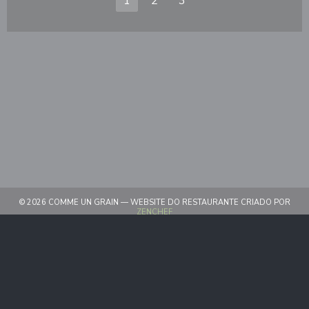
1
2
3
© 2026 COMME UN GRAIN — WEBSITE DO RESTAURANTE CRIADO POR
((ABRE NUMA NOVA JANELA))
ZENCHEF
((ABRE NUMA NOVA JANELA))
AVISO LEGAL
((ABRE NUMA NOVA JANELA)
TERMOS DE UTILIZAÇÃO
((ABRE NUMA NOV
POLÍTICA DE PROTEÇÃO DE DADOS PESSOAIS
((ABRE NUMA NOVA JANELA))
POLÍTICA DE COOKIES
((ABRE NUMA NOVA JANELA))
ACESSIBILIDADE