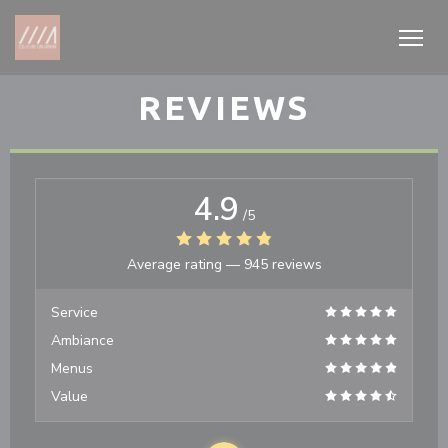
Personalizing your cookie choices
REVIEWS
4.9
/5
Average rating —
945 reviews
Service
Ambiance
Menus
Value