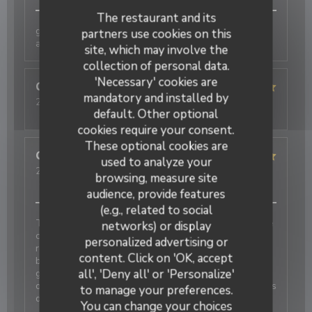
The restaurant and its
galettes originales et délicieuses , bien
partners use cookies on this
accompagnées par le cidre
site, which may involve the
collection of personal data.
'Necessary' cookies are
Christelle
B
mandatory and installed by
2026-07-25
- 20:15 - Guests 4
default. Other optional
Service
:
5
/5
Ambiance
:
5
/5
Food
:
5
/5
Value
:
5
/5
cookies require your consent.
These optional cookies are
Guillaume
D
used to analyze your
2026-08-04
- 12:45 - Guests 5
browsing, measure site
Service
:
4
/5
Ambiance
:
5
/5
Food
:
5
/5
Value
:
4
/5
audience, provide features
(e.g., related to social
Très bonne découverte pour un repas en famille. Une
networks) or display
crêperie de gamme supérieure aux autres offres de
personalized advertising or
restauration de la région. Une carte qui révèle
content. Click on 'OK, accept
beaucoup de créativité, et une cave à cidres d’une
all', 'Deny all' or 'Personalize'
grande diversité. Les jus et softs sont délicieux et
originaux. Nous reviendrons pour tester D’autres plats
to manage your preferences.
de la carte.
You can change your choices