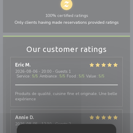
100% certified ratings
Only clients having made reservations provided ratings
Our customer ratings
Eric
M
2026-08-06
- 20:00 - Guests 1
Service
:
5
/5
Ambiance
:
5
/5
Food
:
5
/5
Value
:
5
/5
Produits de qualité, cuisine fine et originale. Une belle
expérience
Annie
D
2026-08-05
- 12:30 - Guests 2
Service
:
5
/5
Ambiance
:
5
/5
Food
:
5
/5
Value
:
4
/5