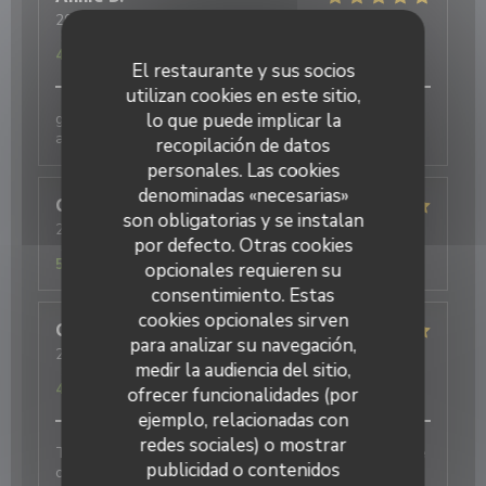
2026-08-05
- 12:30 - Invitados 2
Servicio
:
5
/5
Ambiente
:
5
/5
Menú
:
5
/5
Calidad / Precio
:
4
/5
El restaurante y sus socios
utilizan cookies en este sitio,
lo que puede implicar la
galettes originales et délicieuses , bien
accompagnées par le cidre
recopilación de datos
personales. Las cookies
denominadas «necesarias»
Christelle
B
son obligatorias y se instalan
2026-07-25
- 20:15 - Invitados 4
por defecto. Otras cookies
Servicio
:
5
/5
Ambiente
:
5
/5
Menú
:
5
/5
Calidad / Precio
:
5
/5
opcionales requieren su
consentimiento. Estas
cookies opcionales sirven
Guillaume
D
para analizar su navegación,
2026-08-04
- 12:45 - Invitados 5
medir la audiencia del sitio,
Servicio
:
4
/5
Ambiente
:
5
/5
Menú
:
5
/5
Calidad / Precio
:
4
/5
ofrecer funcionalidades (por
ejemplo, relacionadas con
redes sociales) o mostrar
Très bonne découverte pour un repas en famille. Une
publicidad o contenidos
crêperie de gamme supérieure aux autres offres de