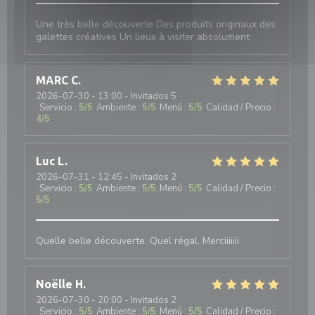
Une très belle découverte Des produits originaux des
galettes créatives Un lieux à visiter absolument
MARC
C
2026-07-30
- 13:00 - Invitados 5
Servicio
:
5
/5
Ambiente
:
5
/5
Menú
:
5
/5
Calidad / Precio
:
4
/5
Luc
L
2026-07-31
- 12:45 - Invitados 2
Servicio
:
5
/5
Ambiente
:
5
/5
Menú
:
5
/5
Calidad / Precio
:
5
/5
Quelle belle découverte. Quel régal. Merciiiiiii
Noëlle
H
2026-07-30
- 20:00 - Invitados 2
Servicio
:
5
/5
Ambiente
:
5
/5
Menú
:
5
/5
Calidad / Precio
: