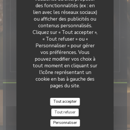
Nos amis à quatre pattes ne sont pas reçus
des fonctionnalités (ex : en
en salle, mais avec plaisir en extérieur dès
lien avec les réseaux sociaux)
que la terrasse est ouverte
ou afficher des publicités ou
contenus personnalisés.
Cliquez sur « Tout accepter »,
« Tout refuser » ou «
Personnaliser » pour gérer
* Toutes les sensations que nous
vos préférences. Vous
percevons influencent notre jugement :
pouvez modifier vos choix à
arômes, couleur, texture…
tout moment en cliquant sur
l'icône représentant un
cookie en bas à gauche des
pages du site.
Infos pratiques
Tout accepter
Cuisine
Produits de saison, Terroir, Fait maison, Produits frais
Tout refuser
Personnaliser
Type de restaurant
Cave à Cidre, Crêperie