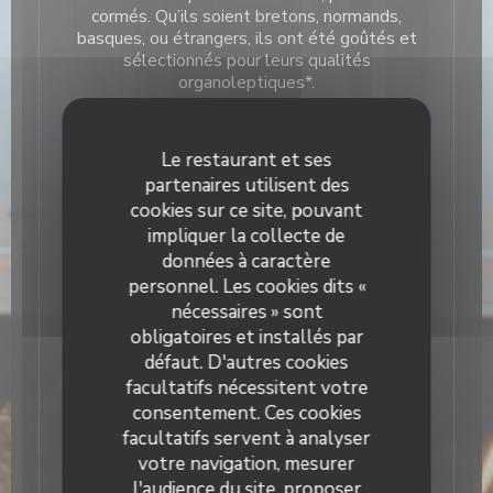
cormés. Qu’ils soient bretons, normands,
basques, ou étrangers, ils ont été goûtés et
sélectionnés pour leurs qualités
organoleptiques*.
Le restaurant et ses
partenaires utilisent des
cookies sur ce site, pouvant
A découvrir en accord avec une galette ou
impliquer la collecte de
une crêpe.
données à caractère
personnel. Les cookies dits «
nécessaires » sont
obligatoires et installés par
défaut. D'autres cookies
❄️❄️SALLE CLIMATISÉE❄️❄️
facultatifs nécessitent votre
consentement. Ces cookies
facultatifs servent à analyser
votre navigation, mesurer
l'audience du site, proposer